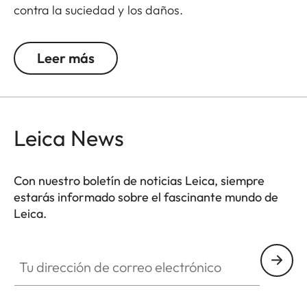
contra la suciedad y los daños.
Diseñadas y desarrolladas por Leica, estas tapas
de alta calidad están fabricadas en material de
Leer más
base polimérica, lo que las hace especialmente
resistentes y aptas para cualquier condición
climática. Así se convierten en un complemento
indispensable para cualquier equipo de caza
Leica News
Leica.
Con nuestro boletín de noticias Leica, siempre
estarás informado sobre el fascinante mundo de
Leica.
Tu dirección de correo electrónico