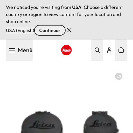
We noticed you're visiting from
USA
. Choose a different
country or region to view content for your location and
shop online.
USA (English)
Continuar
Pasar
Menú
al
contenido
Leica logo - Home
principal