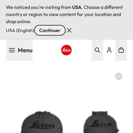
We noticed you're visiting from
USA
. Choose a different
country or region to view content for your location and
shop online.
USA (English)
Continuer
Aller
Menu
au
contenu
Leica logo - Home
principal