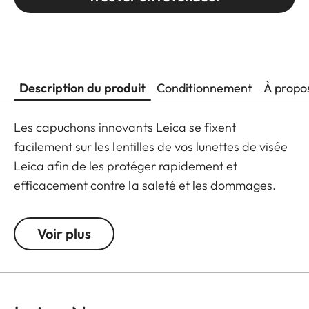
Description du produit
Conditionnement
À propo
Les capuchons innovants Leica se fixent
facilement sur les lentilles de vos lunettes de visée
Leica afin de les protéger rapidement et
efficacement contre la saleté et les dommages.
Conçus et développés par Leica, ces flip caps de
haute qualité sont fabriqués en matériau à base
Voir plus
de polymère, ce qui les rend particulièrement
robustes et résistants aux intempéries. Ils
deviennent ainsi un complément indispensable à
tout équipement de chasse Leica.