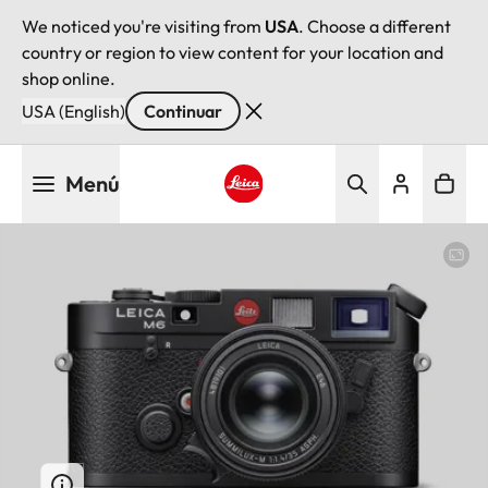
We noticed you're visiting from
USA
. Choose a different
country or region to view content for your location and
shop online.
USA (English)
Continuar
Pasar
Menú
al
contenido
Leica logo - Home
principal