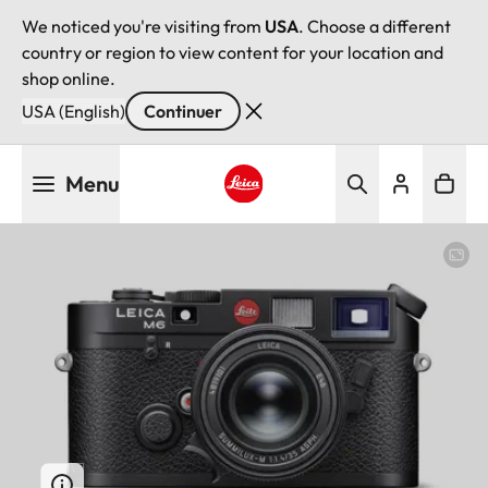
We noticed you're visiting from
USA
. Choose a different
country or region to view content for your location and
shop online.
USA (English)
Continuer
Aller
Menu
au
contenu
Leica logo - Home
principal