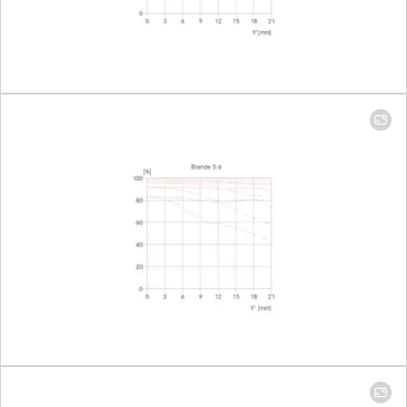
focal length 90 mm: 92 x
137 mm
Largest
Focal length 24 mm: 1:7.2
reproduction
focal length 90 mm: 1:3.8
ratio
Aperture
Setting/function
Electronically controlled
aperture, set using
turn/push wheel on
camera, including half and
third values
Aperture
Focal length 24mm: 2.8-22;
setting range
focal length 90mm: 4-22