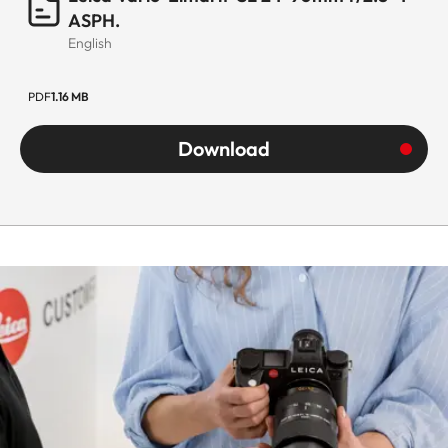
ASPH.
Largest
English
88 mm
diameter
PDF
1.16 MB
Weight
1.140 g
Download