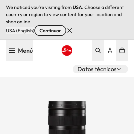
We noticed you're visiting from
USA
. Choose a different
country or region to view content for your location and
shop online.
USA (English)
Continuar
Pasar
Menú
al
contenido
Leica logo - Home
principal
Datos técnicos