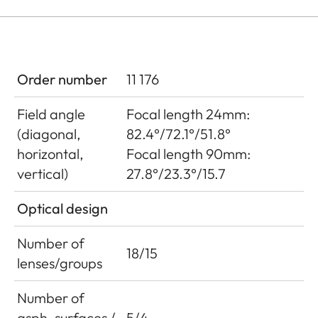
Order number
11 176
Field angle
Focal length 24mm:
(diagonal,
82.4°/72.1°/51.8°
horizontal,
Focal length 90mm:
vertical)
27.8°/23.3°/15.7
Optical design
Number of
18/15
lenses/groups
Number of
asph. surfaces /
5/4