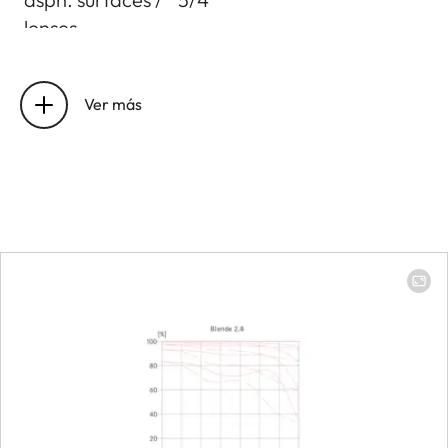
lenses
Entrance pupil
Focal length 24 mm: 103.9
position
mm
Ver más
focal length 90 mm: 92.6
mm
Working range
Focal length 24 mm: 0.3 m
to infinity
focal length 90 mm: 0.45 m
to infinity
Distance
setting
Smallest object
Focal length 24 mm: 173 x
field
260 mm