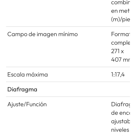
combina
en metro
(m)/pies (
Campo de imagen mínimo
Formato
completo
271 x
407 mm
Escala máxima
1:17,4
Diafragma
Ajuste/Función
Diafrag
de encas
ajustable
niveles