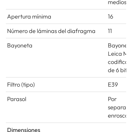
medios
Apertura mínima
16
Número de láminas del diafragma
11
Bayoneta
Bayonet
Leica M 
codificac
de 6 bits
Filtro (tipo)
E39
Parasol
Por
separado
enroscab
Dimensiones