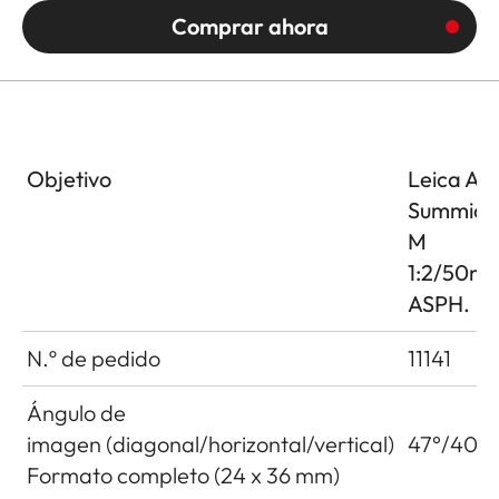
Comprar ahora
Objetivo
Leica AP
Summicr
M
1:2/50m
ASPH.
N.º de pedido
11141
Ángulo de
imagen (diagonal/horizontal/vertical)
47°/40°/
Formato completo (24 x 36 mm)