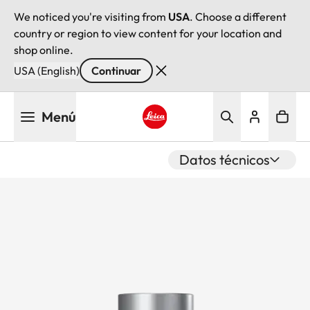
We noticed you're visiting from
USA
. Choose a different
country or region to view content for your location and
shop online.
USA (English)
Continuar
Pasar
Menú
al
contenido
Leica logo - Home
principal
Datos técnicos