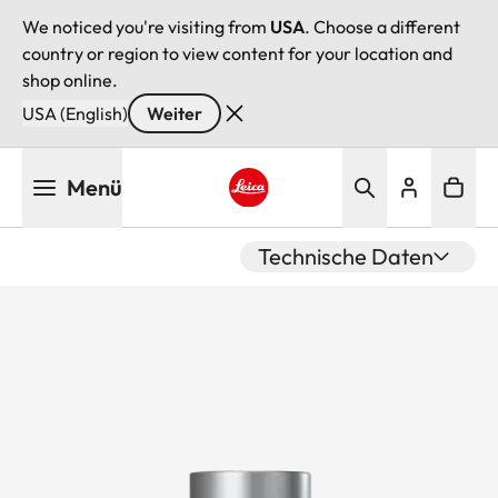
We noticed you're visiting from
USA
. Choose a different
country or region to view content for your location and
shop online.
USA (English)
Weiter
Direkt
Menü
zum
Inhalt
Leica logo - Home
Technische Daten