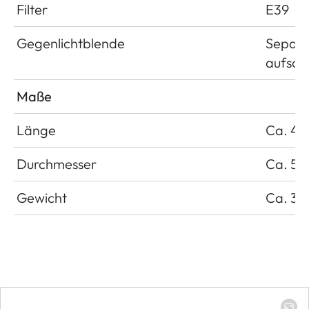
Filter
E39
Gegenlichtblende
Separa
aufsch
Maße
Länge
Ca. 4
Durchmesser
Ca. 5
Gewicht
Ca. 30