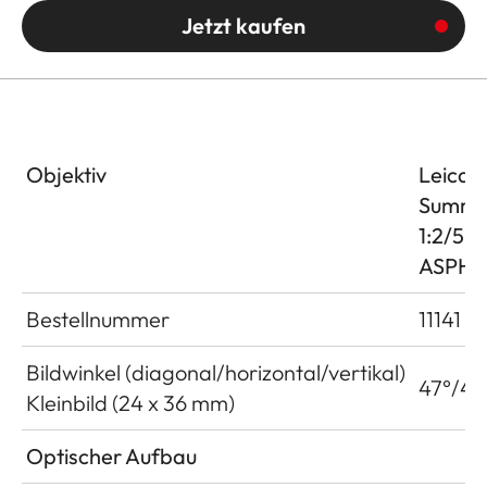
Jetzt kaufen
Objektiv
Leica 
Summi
1:2/5
ASPH.
Bestellnummer
11141
Bildwinkel (diagonal/horizontal/vertikal)
47°/40
Kleinbild (24 x 36 mm)
Optischer Aufbau