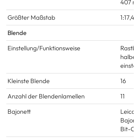
407 m
Größter Maßstab
1:17,4
Blende
Einstellung/Funktionsweise
Rastble
halben
einstel
Kleinste Blende
16
Anzahl der Blendenlamellen
11
Bajonett
Leica 
Bajonet
Bit-Co