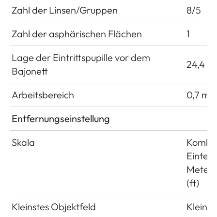
Zahl der Linsen/Gruppen
8/5
Zahl der asphärischen Flächen
1
Lage der Eintrittspupille vor dem
24,4 
Bajonett
Arbeitsbereich
0,7 m b
Entfernungseinstellung
Skala
Kombin
Einteil
Meter 
(ft)
Kleinstes Objektfeld
Kleinbil