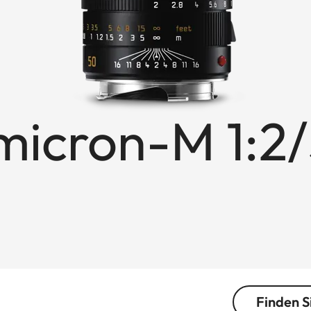
icron-M 1:2
Finden S