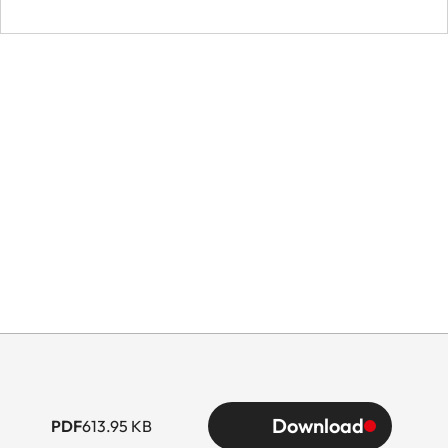
Download
PDF
613.95 KB