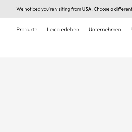
We noticed you're visiting from
USA
. Choose a differen
Direkt
zum
Produkte
Leica erleben
Unternehmen
Inhalt