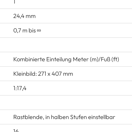
1
24,4 mm
0,7 m bis ∞
Kombinierte Einteilung Meter (m)/Fuß (ft)
Kleinbild: 271 x 407 mm
1:17,4
Rastblende, in halben Stufen einstellbar
16