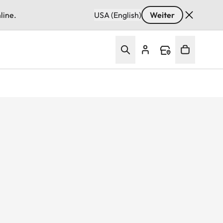
line.
USA (English)
Weiter