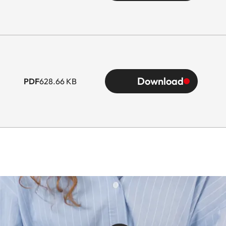
Download
PDF
628.66 KB