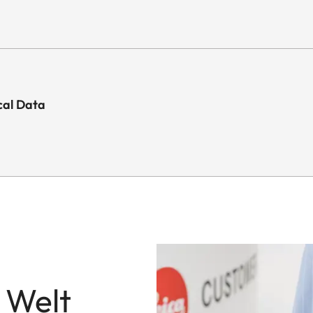
cal Data
 Welt