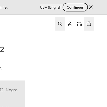
line.
USA (English)
Continuar
72
VA
E52, Negro