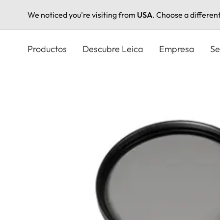
We noticed you're visiting from
USA
. Choose a differen
Pasar
al
Productos
Descubre Leica
Empresa
Se
contenido
principal