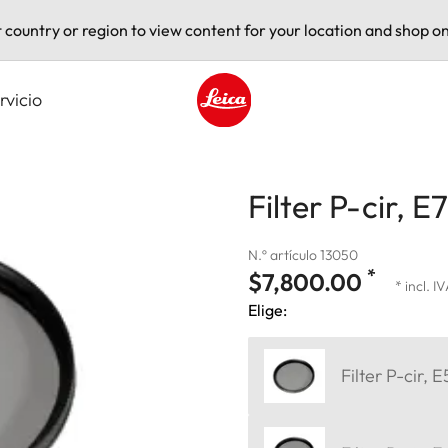
t country or region to view content for your location and shop on
rvicio
Leica logo - Home
Filter P-cir, E
N.º artículo 13050
*
$7,800.00
* incl. I
Elige:
Filter P-cir, 