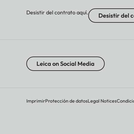
Desistir del contrato aquí.
Desistir del 
Leica on Social Media
Imprimir
Protección de datos
Legal Notices
Condici