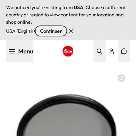
We noticed you're visiting from
USA
. Choose a different
country or region to view content for your location and
shop online.
USA (English)
Continuer
Aller
Menu
au
contenu
Leica logo - Home
principal