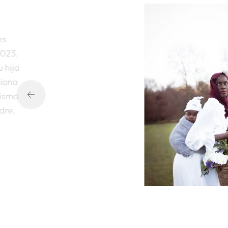
es
2023.
 hija
xiona
misma
dre.