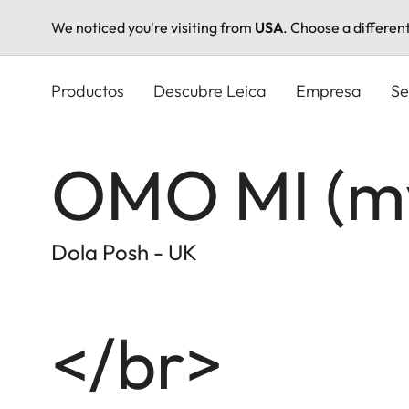
We noticed you're visiting from
USA
. Choose a differen
Pasar
al
Productos
Descubre Leica
Empresa
Se
contenido
principal
OMO MI (my
Dola Posh - UK
</br>