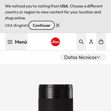
We noticed you're visiting from
USA
. Choose a different
country or region to view content for your location and
shop online.
USA (English)
Continuar
Pasar
Menú
al
contenido
Leica logo - Home
principal
Datos técnicos