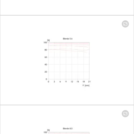
Setting/function
Electronically controlled
aperture, set using
turn/push wheel on
camera, including half and
third values
Aperture
2-22
setting range
Lowest value
22
Bayonet/sensor
L-Mount, full-frame 35mm
format
format
Filter mount
E67
Dimensions and