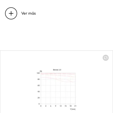
Entrance pupil
22.9 mm
position
Ver más
Distance
setting
Working range
0.6 m to infinity
Smallest object
120 x 180 mm
field
Largest
reproduction
1:5
ratio
Aperture