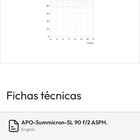
weight
Length to
102 mm
bayonet mount
Largest
73 mm
diameter
Weight
700 g
Fichas técnicas
APO-Summicron-SL 90 f/2 ASPH.
English