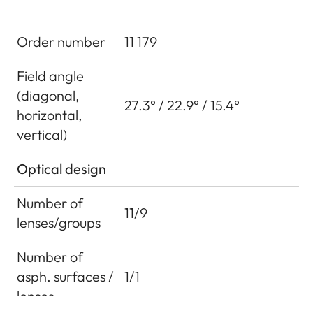
Order number
11 179
Field angle
(diagonal,
27.3° / 22.9° / 15.4°
horizontal,
vertical)
Optical design
Number of
11/9
lenses/groups
Number of
asph. surfaces /
1/1
lenses