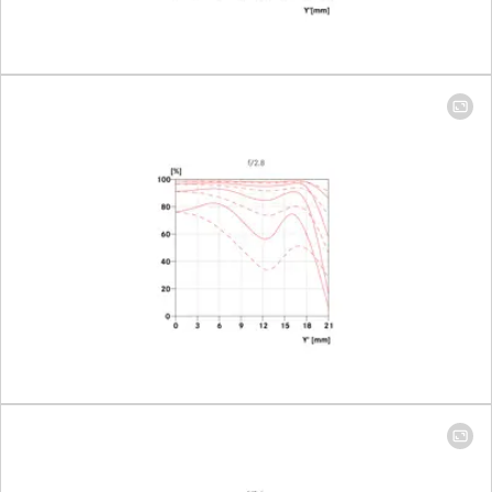
Setting/Function
Click-stop
diaphragm
half-incre
lock setting
Smallest aperture
16
Number of aperture blades
11
Bayonet
Leica M ba
with 6-bit 
Filter threat
46
Lens hood
integrated,
out