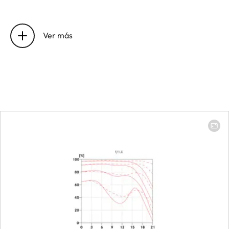
Position of the entrance pupil
25,4 mm
before the bayonet
Ver más
Focus range
0,45 m to 
Focusing
Scale
Combined
meter/feet
graduation
Smallest object field
153 x 229 
Largest scale
1:6,4
Aperture