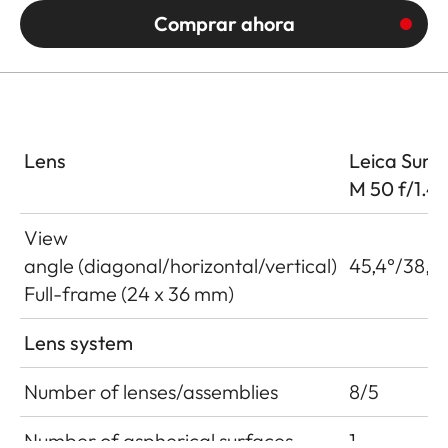
Comprar ahora
Lens
Leica Summ
M 50 f/1.4
View
angle (diagonal/horizontal/vertical)
45,4°/38,4°
Full-frame (24 x 36 mm)
Lens system
Number of lenses/assemblies
8/5
Number of aspherical surfaces
1