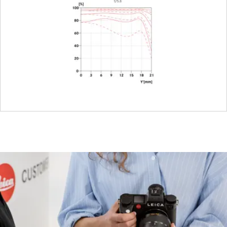
Dimensions
Length
approx. 59
mm
Diameter
approx. 58
mm
Weight
approx. 37