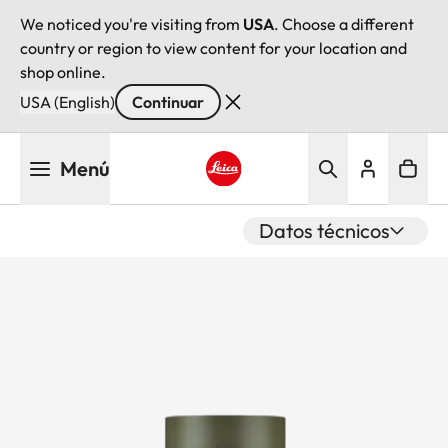
We noticed you're visiting from
USA
. Choose a different
country or region to view content for your location and
shop online.
USA (English)
Continuar
Pasar
Menú
al
contenido
Leica logo - Home
principal
Datos técnicos