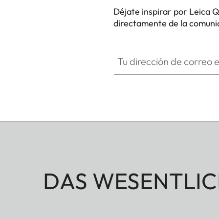
Processor
Leica 
Déjate inspirar por Leica Q
directamente de la comunid
Filter
RGB col
HQ_GEN_Q
File formats
Photo:
Tu dirección de correo electró
DNG™ (
Video:
MP4
h.265 /
h.264 
MOV
h.265 /
h.264 /
DAS WESENTLIC
ProRes 
Image
DNG