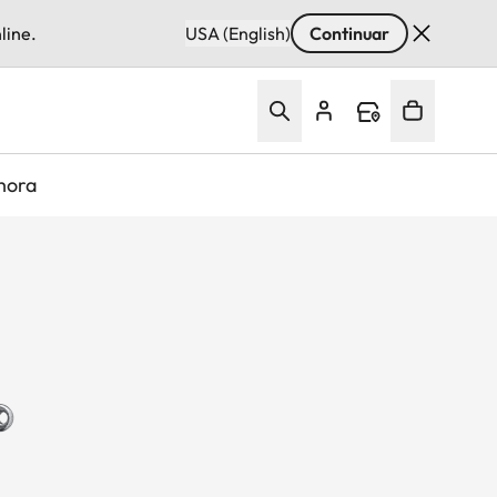
line.
USA (English)
Continuar
hora