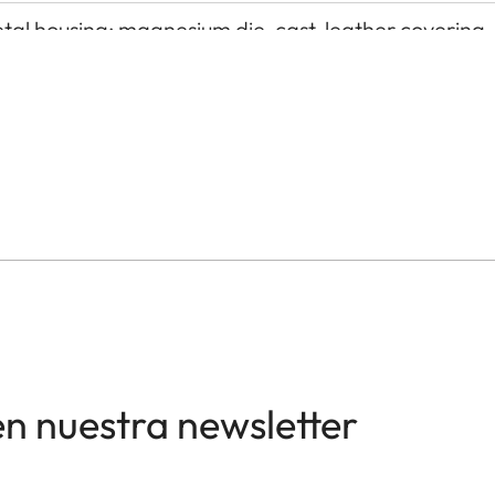
etal housing: magnesium die-cast, leather covering,
ensor, 62,39 MP/60,3 MP (total/effective)
I (recommended), UHS-I, SD/SDHC/SDXC memory 
o +40 °C
cessory shoe with additional control contacts for Le
ype D, USB 3.1 Gen 2 Type C up to 10 Gbps
en nuestra newsletter
DIN 4503 (1/4”) with stainless steel in the basen