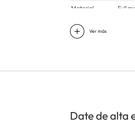
Material
Full m
Buffer memory
8 GB
Ver más
Sensor size
CMOS-S
Storage
UHS-I
medium
Operating
0 °C t
conditions
Interfaces
ISO ac
jack T
Date de alta 
Tripod thread
A 1/4 