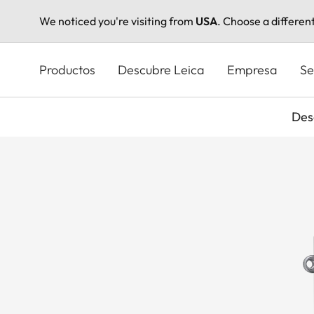
We noticed you're visiting from
USA
. Choose a differen
Pasar
al
Productos
Descubre Leica
Empresa
Se
contenido
principal
Des