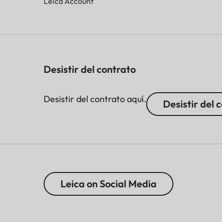
Leica Account
Video
C8K (1
Resolution
8192 
8K (16:
7680 x
Desistir del contrato
C4K (17
4096 x
Desistir del contrato aquí.
Desistir del 
4K (16:
3840 x
Full HD
1920 x
Leica on Social Media
Video frame
MOV C
rate/bit rate
29,97 
25,00 