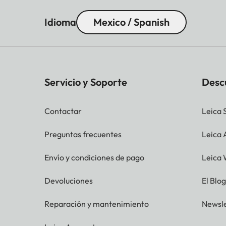
resolution
9520 x
7404 x
Idioma
Mexico / Spanish
5288 x
JPG
9520 x
7392 x
Servicio y Soporte
Desc
5280 x 
Contactar
Leica 
File size
DNG™:
JPG: d
Preguntas frecuentes
Leica
Video:
Envío y condiciones de pago
Leica 
Color depth
DNG™: 
JPG: 8
Devoluciones
El Blo
Reparación y mantenimiento
Newsle
Color space
Foto: