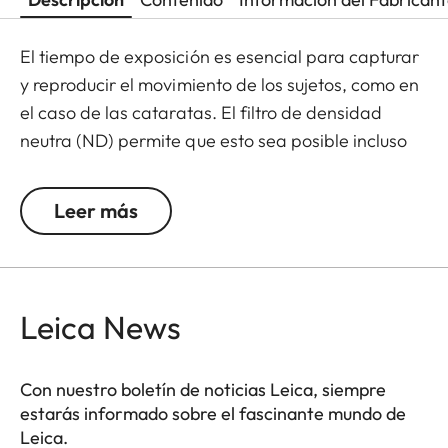
El tiempo de exposición es esencial para capturar
y reproducir el movimiento de los sujetos, como en
el caso de las cataratas. El filtro de densidad
neutra (ND) permite que esto sea posible incluso
con luz solar mediante una reducción de la
cantidad de luz que penetra en la lente para
Leer más
permitir que se usen velocidades de obturación
más altas. La reproducción del color no se altera y
se evitan los reflejos no deseados en exposiciones
a contraluz. Además, el filtro ND permite que se
Leica News
usen mayores aperturas para capturar fotos y
vídeos con una profundidad de campo más
Con nuestro boletín de noticias Leica, siempre
superficial.
estarás informado sobre el fascinante mundo de
Leica.