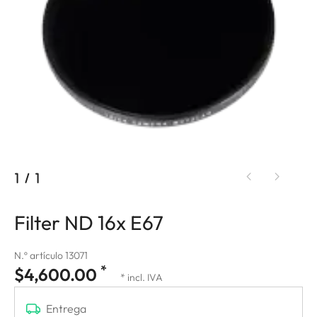
1
/
1
Filter ND 16x E67
N.º artículo 13071
*
$4,600.00
* incl. IVA
Entrega