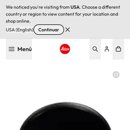
We noticed you're visiting from
USA
. Choose a different
country or region to view content for your location and
shop online.
USA (English)
Continuar
Pasar
Menú
al
contenido
Leica logo - Home
principal