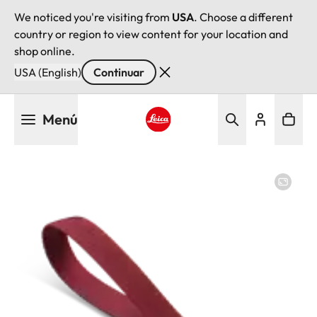
We noticed you're visiting from
USA
. Choose a different
country or region to view content for your location and
shop online.
USA (English)
Continuar
Pasar
Menú
al
contenido
Leica logo - Home
principal