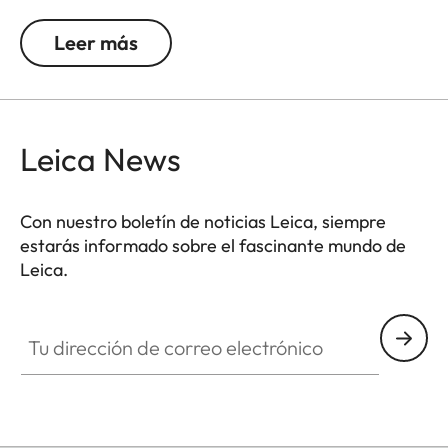
ancho de la correa de muñeca es de 2 cm. La
correa para incluye una solapa protectora para el
Leer más
cuerpo de la cámara. La puntada decorativa
coincide con el color del tejido.
Leica News
Con nuestro boletín de noticias Leica, siempre
estarás informado sobre el fascinante mundo de
Leica.
Tu dirección de correo electrónico