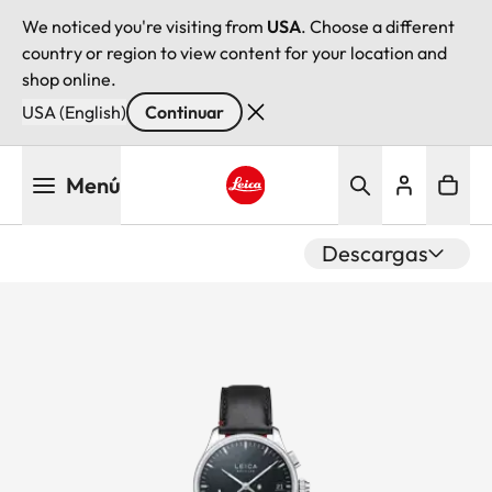
We noticed you're visiting from
USA
. Choose a different
country or region to view content for your location and
shop online.
USA (English)
Continuar
Pasar
Menú
al
contenido
Leica logo - Home
principal
Descargas