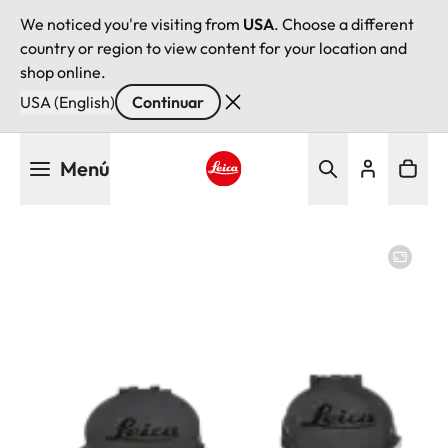
We noticed you're visiting from
USA
. Choose a different
country or region to view content for your location and
shop online.
USA (English)
Continuar
Pasar
Menú
al
contenido
Leica logo - Home
principal