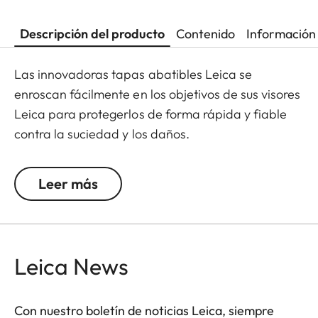
Descripción del producto
Contenido
Información 
Las innovadoras tapas abatibles Leica se
enroscan fácilmente en los objetivos de sus visores
Leica para protegerlos de forma rápida y fiable
contra la suciedad y los daños.
Diseñadas y desarrolladas por Leica, estas tapas
de alta calidad están fabricadas en material de
Leer más
base polimérica, lo que las hace especialmente
resistentes y aptas para cualquier condición
climática. Así se convierten en un complemento
indispensable para cualquier equipo de caza
Leica News
Leica.
Con nuestro boletín de noticias Leica, siempre