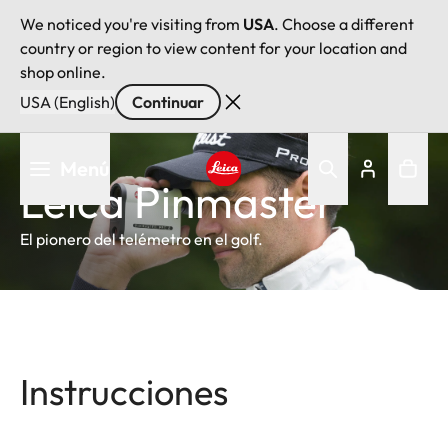
We noticed you're visiting from
USA
. Choose a different
country or region to view content for your location and
shop online.
USA (English)
Continuar
Pasar
Menú
al
Leica Pinmaster
contenido
Leica logo - Home
principal
El pionero del telémetro en el golf.
Instrucciones