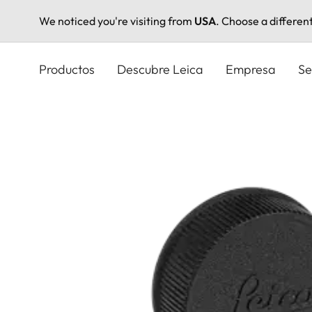
We noticed you're visiting from
USA
. Choose a differen
Pasar
al
Productos
Descubre Leica
Empresa
Se
contenido
principal