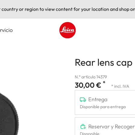
t country or region to view content for your location and shop on
rvicio
Leica logo - Home
Rear lens cap
N.º artículo 14379
*
30,00 €
* incl. IVA
Entrega
Disponible para entrega
Reservar y Recoger
Disponible