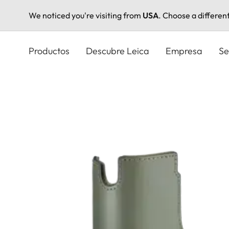
We noticed you're visiting from
USA
. Choose a differen
Pasar
al
Productos
Descubre Leica
Empresa
Se
contenido
principal