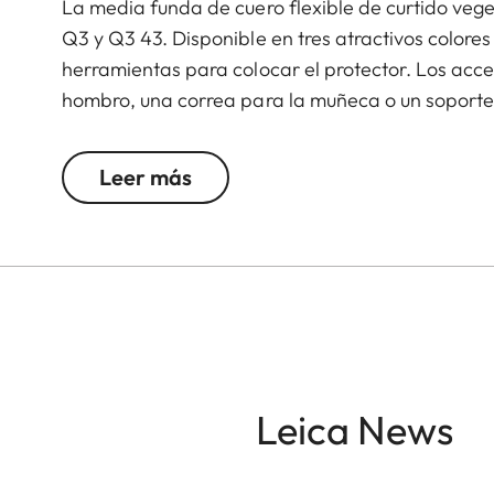
La media funda de cuero flexible de curtido veg
Q3 y Q3 43. Disponible en tres atractivos colores
herramientas para colocar el protector. Los acc
hombro, una correa para la muñeca o un soporte p
restricciones. Una solapa en la parte inferior de
tarjeta SD adicional y garantiza un acceso rápido
Leer más
cambiar la tarjeta SD.
Leica News