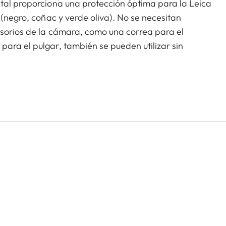
etal proporciona una protección óptima para la Leica
 (negro, coñac y verde oliva). No se necesitan
esorios de la cámara, como una correa para el
ara el pulgar, también se pueden utilizar sin
l protector contiene una práctica ranura para una
 a la batería. El protector debe retirarse para