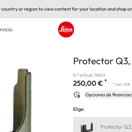
t country or region to view content for your location and shop on
rvicio
Leica logo - Home
Protector Q3,
N.º artículo 19653
*
250,00 €
* incl. IVA
Opciones de financiac
Elige:
Protector Q3,