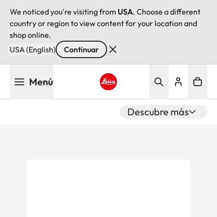
We noticed you're visiting from
USA
. Choose a different
country or region to view content for your location and
shop online.
USA (English)
Continuar
Pasar
Menú
al
contenido
Leica logo - Home
principal
Descubre más