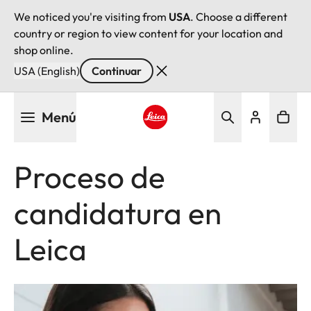
We noticed you're visiting from
USA
. Choose a different
country or region to view content for your location and
shop online.
USA (English)
Continuar
Pasar
Menú
al
contenido
Leica logo - Home
principal
Proceso de
candidatura en
Leica