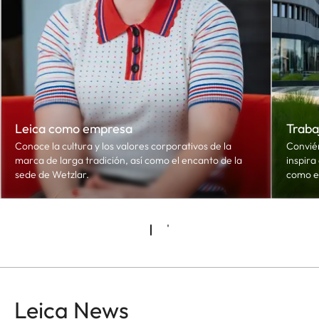
Leica como empresa
Traba
Conoce la cultura y los valores corporativos de la
Conviér
marca de larga tradición, así como el encanto de la
inspira
sede de Wetzlar.
como e
Leica News