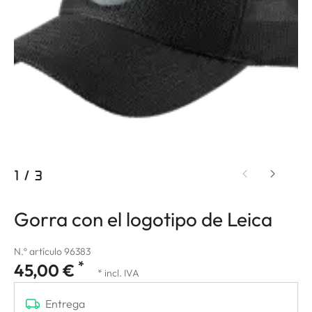
1
/
3
Gorra con el logotipo de Leica
N.º artículo 96383
*
45,00 €
* incl. IVA
Entrega