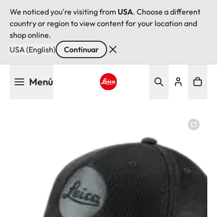
We noticed you're visiting from
USA
. Choose a different
country or region to view content for your location and
shop online.
USA (English)
Continuar
Pasar
Menú
al
contenido
Leica logo - Home
principal