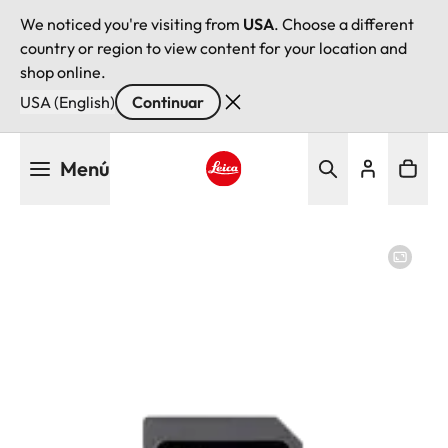
We noticed you're visiting from
USA
. Choose a different
country or region to view content for your location and
shop online.
USA (English)
Continuar
Pasar
Menú
al
contenido
Leica logo - Home
principal