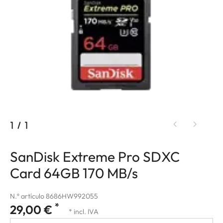
1
/
1
SanDisk Extreme Pro SDXC
Card 64GB 170 MB/s
N.º artículo 8686HW992055
*
29,00 €
* incl. IVA