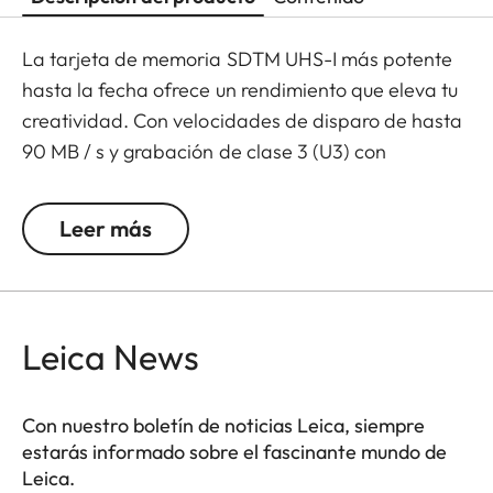
La tarjeta de memoria SDTM UHS-I más potente
hasta la fecha ofrece un rendimiento que eleva tu
creatividad. Con velocidades de disparo de hasta
90 MB / s y grabación de clase 3 (U3) con
velocidad UHS, está lista para capturar videos en
4K UHD de alta resolución asombrosos y sin
Leer más
interrupciones. Y, debido a que su ritmo no se
detiene después de las tomas, ofrece velocidades
de transferencia de hasta 170 MB / s para un flujo
de trabajo de postproducción más rápido.
Leica News
Además, está diseñado para resistir el clima, el
agua, los golpes y otras condiciones menos que
Con nuestro boletín de noticias Leica, siempre
ideales para que pueda estar seguro de que está
estarás informado sobre el fascinante mundo de
bien para ir a donde lo lleve su trabajo.
Leica.