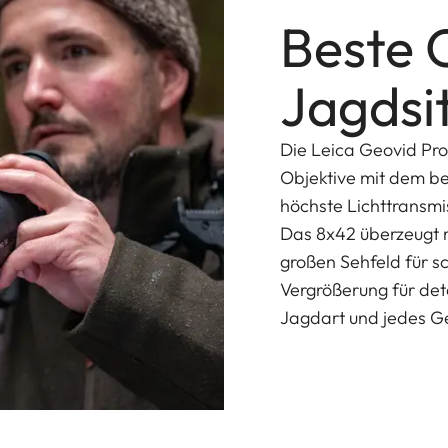
Beste O
Jagdsi
Die Leica Geovid Pr
Objektive mit dem b
höchste Lichttransmis
Das 8x42 überzeugt m
großen Sehfeld für s
Vergrößerung für det
Jagdart und jedes G