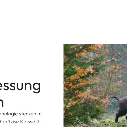
essung
n
nologie stecken in
hpräzise Klasse-1-