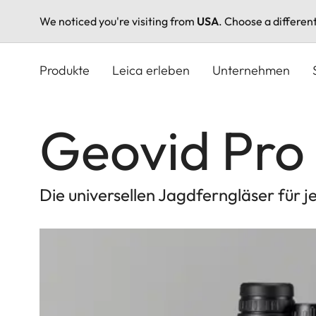
We noticed you're visiting from
USA
. Choose a differen
Direkt
zum
Produkte
Leica erleben
Unternehmen
Inhalt
Geovid Pro 
Die universellen Jagdferngläser für