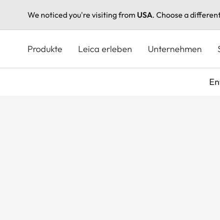
We noticed you're visiting from
USA
. Choose a differen
Direkt
zum
Produkte
Leica erleben
Unternehmen
Inhalt
En