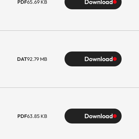
Download
PDF
65.69 KB
Download
DAT
92.79 MB
Download
PDF
63.85 KB