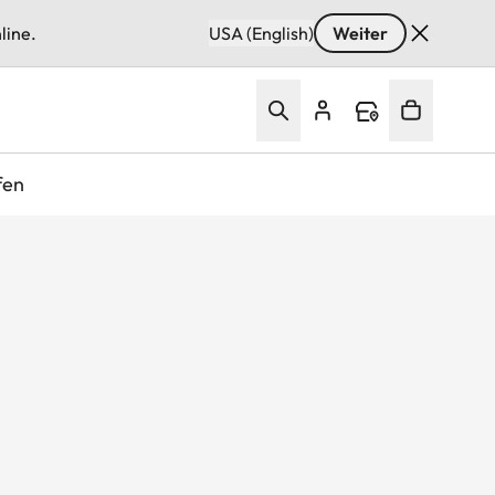
line.
USA (English)
Weiter
fen