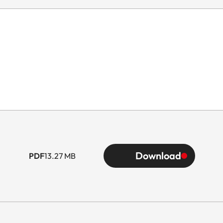
Download
PDF
13.27 MB