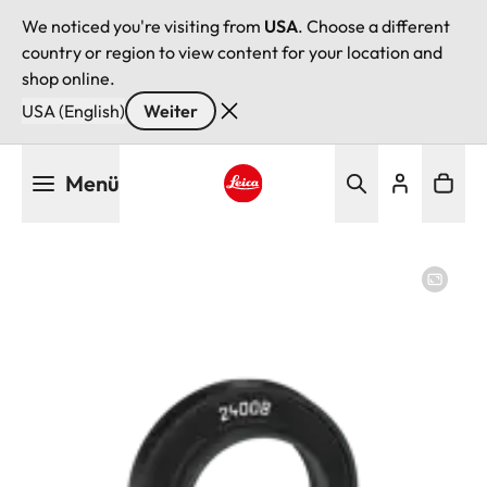
We noticed you're visiting from
USA
. Choose a different
country or region to view content for your location and
shop online.
USA (English)
Weiter
Direkt
Menü
zum
Inhalt
Leica logo - Home