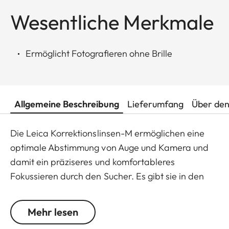
Wesentliche Merkmale
Ermöglicht Fotografieren ohne Brille
Allgemeine Beschreibung
Lieferumfang
Über den
Die Leica Korrektionslinsen-M ermöglichen eine
optimale Abstimmung von Auge und Kamera und
damit ein präziseres und komfortableres
Fokussieren durch den Sucher. Es gibt sie in den
Abstufungen +/– 0,5, 1, 1,5, 2 und 3 Dioptrien. Bitte
beachten Sie, dass der Sucher der Leica M
Mehr lesen
standardmäßig auf –0,5 Dioptrien eingestellt ist,