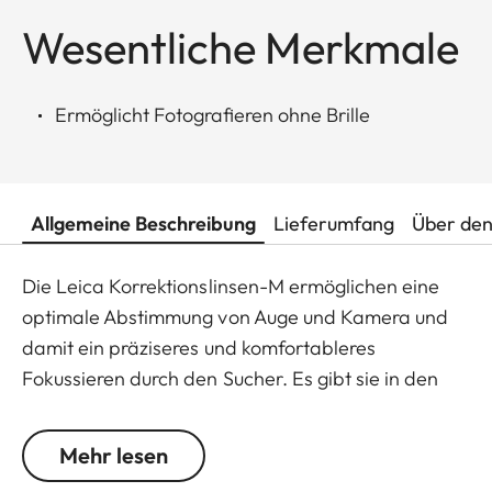
Wesentliche Merkmale
Ermöglicht Fotografieren ohne Brille
Allgemeine Beschreibung
Lieferumfang
Über den
Die Leica Korrektionslinsen-M ermöglichen eine
optimale Abstimmung von Auge und Kamera und
damit ein präziseres und komfortableres
Fokussieren durch den Sucher. Es gibt sie in den
Abstufungen +/- 0,5, 1, 1,5, 2 und 3 Dioptrien. Bitte
beachten Sie, dass der Sucher der Leica M
Mehr lesen
standardmäßig auf -0,5 Dioptrien eingestellt ist,