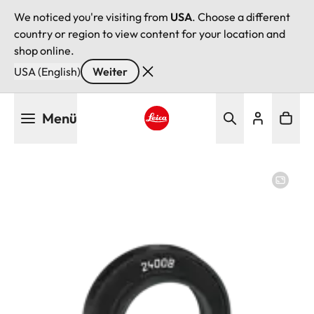
We noticed you're visiting from
USA
. Choose a different
country or region to view content for your location and
shop online.
USA (English)
Weiter
Direkt
Menü
zum
Inhalt
Leica logo - Home