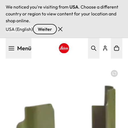
We noticed you're visiting from
USA
. Choose a different
country or region to view content for your location and
shop online.
USA (English)
Weiter
Direkt
Menü
zum
Inhalt
Leica logo - Home