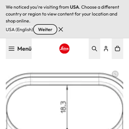
We noticed you're visiting from
USA
. Choose a different
country or region to view content for your location and
shop online.
USA (English)
Weiter
Direkt
Menü
zum
Inhalt
Leica logo - Home