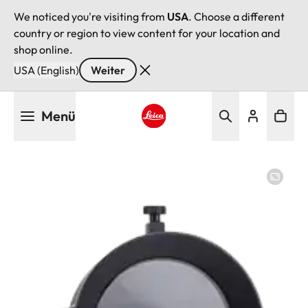
We noticed you're visiting from
USA
. Choose a different
country or region to view content for your location and
shop online.
USA (English)
Weiter
Direkt
Menü
zum
Inhalt
Leica logo - Home