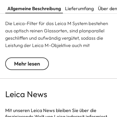
Allgemeine Beschreibung
Lieferumfang
Über den
Die Leica-Filter für das Leica M System bestehen
aus optisch reinen Glassorten, sind planparallel
geschliffen und aufwändig vergütet, sodass die
Leistung der Leica M-Objektive auch mit
vorgesetztem Filter voll erhalten bleibt. Das
Sortiment ist bewusst beschränkt auf jene Filter,
Mehr lesen
die in der fotografischen Praxis am meisten
gebraucht werden.
Der Zirkular-Polfilter dient der Elminierung
Leica News
störender Reflexe auf nichtmetallischen
Oberflächen und bewirkt Kontraststeigerung sowie
eine sattere Farbwiedergabe.
Mit unseren Leica News bleiben Sie über die
faszinierende Welt von Leica jederzeit informiert.