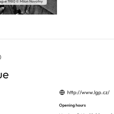
rague 1980 © Milon Novotny
)
ue
http://www.lgp.cz/
Opening hours