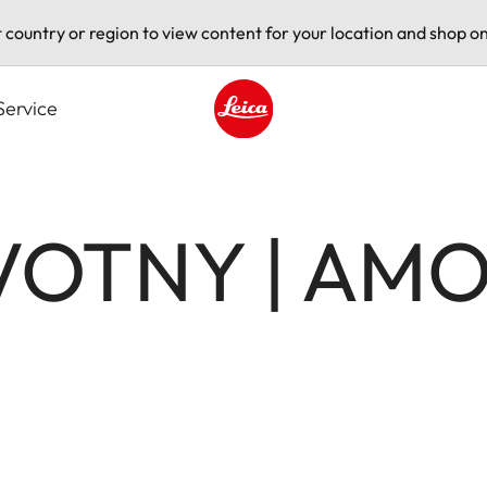
t country or region to view content for your location and shop on
Service
Leica logo - Home
VOTNY | AM