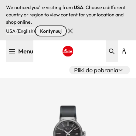
We noticed you're visiting from
USA
. Choose a different
country or region to view content for your location and
shop online.
USA (English)
Kontynuuj
Przejdź
Menu
do
treści
Leica logo - Home
Pliki do pobrania