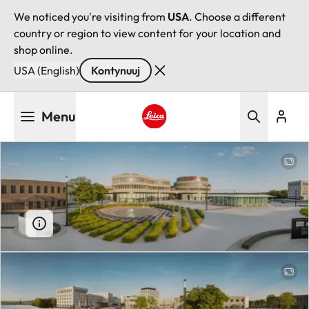
We noticed you're visiting from
USA
. Choose a different
country or region to view content for your location and
shop online.
USA (English)
Kontynuuj
Przejdź
Menu
do
treści
Leica logo - Home