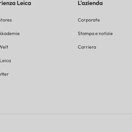
rienza Leica
L'azienda
Stores
Corporate
 Akademie
Stampa e notizie
Welt
Carriera
 Leica
tter