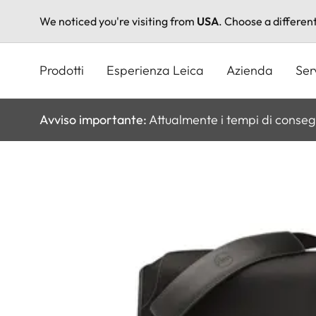
We noticed you're visiting from
USA
. Choose a differen
Salta
al
Prodotti
Esperienza Leica
Azienda
Ser
contenuto
principale
Avviso importante:
Attualmente i tempi di conseg