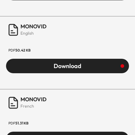
MONOVID
English
PDF
50.42 KB
Download
MONOVID
French
PDF
51.31 KB