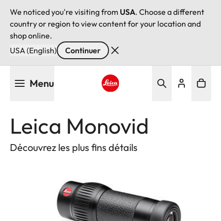
We noticed you're visiting from
USA
. Choose a different
country or region to view content for your location and
shop online.
USA (English)
Continuer
Aller
Menu
au
contenu
Leica logo - Home
principal
Leica Monovid
Découvrez les plus fins détails