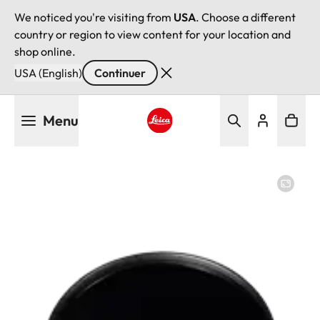
We noticed you're visiting from
USA
. Choose a different
country or region to view content for your location and
shop online.
USA (English)
Continuer
Aller
Menu
au
contenu
Leica logo - Home
principal