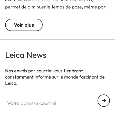
permet de diminuer le temps de pose, même par
fort ensoleillement en réduisant la quantité de
lumière qui entre dans l'objectif. Le rendu de
Voir plus
couleurs n'est pas affecté et en contre-jour, les
reflets indésirables sont évités. Un filtre neutre
(ND) permet aussi d'utiliser des grandes
ouvertures pour obtenir des photos et des vidéos
Leica News
avec une faible profondeur de champ.
Nos envois par courriel vous tiendront
constamment informé sur le monde fascinant de
Leica:
Votre adresse courriel