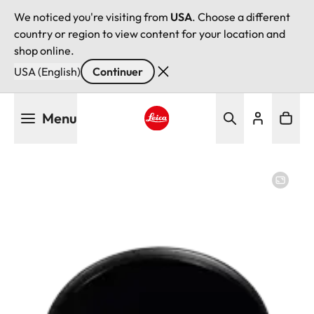
We noticed you're visiting from
USA
. Choose a different
country or region to view content for your location and
shop online.
USA (English)
Continuer
Aller
Menu
au
contenu
Leica logo - Home
principal