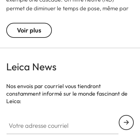
permet de diminuer le temps de pose, même par
fort ensoleillement en réduisant la quantité de
lumière qui entre dans l'objectif. Le rendu de
Voir plus
couleurs n'est pas affecté et en contre-jour, les
reflets indésirables sont évités. Un filtre neutre
(ND) permet aussi d'utiliser des grandes
ouvertures pour obtenir des photos et des vidéos
Leica News
avec une faible profondeur de champ.
Nos envois par courriel vous tiendront
constamment informé sur le monde fascinant de
Leica:
Votre adresse courriel