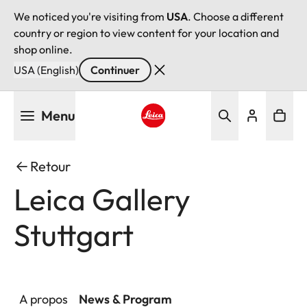
We noticed you're visiting from
USA
. Choose a different
country or region to view content for your location and
shop online.
USA (English)
Continuer
Aller
Menu
au
contenu
Leica logo - Home
principal
Retour
Leica Gallery
Stuttgart
A propos
News & Program