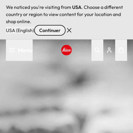
We noticed you're visiting from
USA
. Choose a different
country or region to view content for your location and
shop online.
USA (English)
Continuer
Aller
Menu
au
contenu
Leica logo - Home
principal