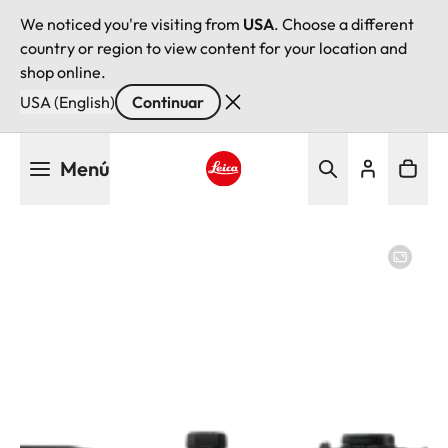
We noticed you're visiting from
USA
. Choose a different
country or region to view content for your location and
shop online.
USA (English)
Continuar
Pasar
Menú
al
contenido
Leica logo - Home
principal