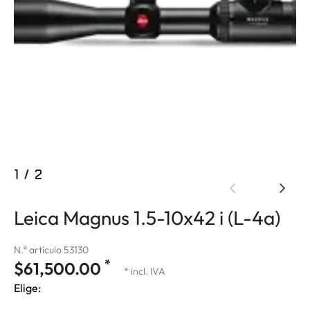
1
/
2
Leica Magnus 1.5-10x42 i (L-4a)
N.º artículo 53130
*
$61,500.00
* incl. IVA
Elige: