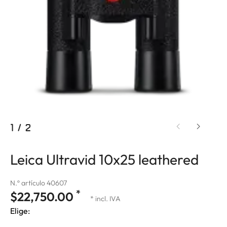
1
/
2
Leica Ultravid 10x25 leathered
N.º artículo 40607
*
$22,750.00
* incl. IVA
Elige: