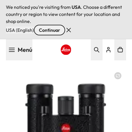
We noticed you're visiting from
USA
. Choose a different
country or region to view content for your location and
shop online.
USA (English)
Continuar
Pasar
Menú
al
contenido
Leica logo - Home
principal