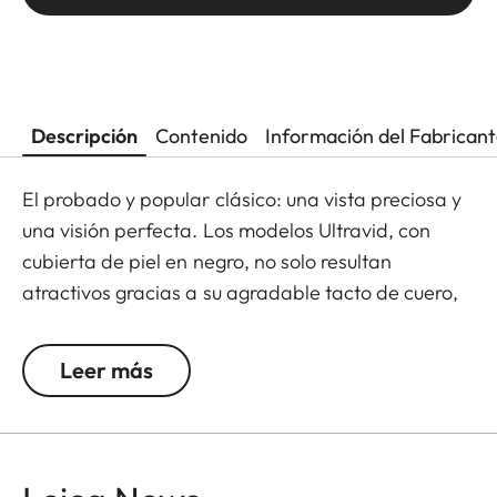
Descripción
Contenido
Información del Fabrican
El probado y popular clásico: una vista preciosa y
una visión perfecta. Los modelos Ultravid, con
cubierta de piel en negro, no solo resultan
atractivos gracias a su agradable tacto de cuero,
sino que también son muy compactos y perfectos
para observaciones exigentes. En los espacios
Leer más
más pequeños se puede encontrar la máxima
precisión técnica. La amplia rueda de enfoque es
extremadamente fácil de usar. Además, se puede
ajustar de forma precisa a una amplia variedad