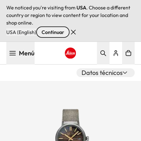
We noticed you're visiting from
USA
. Choose a different
country or region to view content for your location and
shop online.
USA (English)
Continuar
Pasar
Menú
al
contenido
Leica logo - Home
principal
Datos técnicos