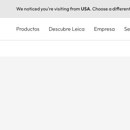
We noticed you're visiting from
USA
. Choose a differen
Pasar
al
Productos
Descubre Leica
Empresa
Se
contenido
principal