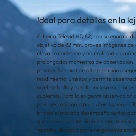
Ideal para detalles en la le
El Leica Televid HD 82, con su enorme di
objetivo de 82 mm, provee imágenes de a
elevado contraste y neutralidad cromáti
prolongados momentos de observación. 
prismas Schmidt de alta precisión asegu
rendimiento lumínico y permite observac
nivel de brillo y detalle incluso en el ocas
cubiertos. Para la exigente observación 
paisajes, así como para
digiscoping
, el 
brinda el máximo desempeño óptico par
que desean ver los detalles más minúscul
tamaño, destaca por su ergonomía equili