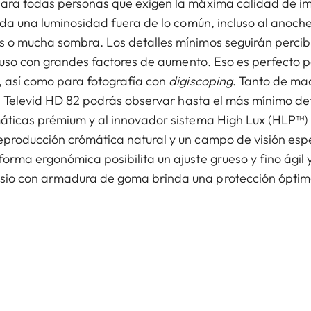
para todas personas que exigen la máxima calidad de 
inda una luminosidad fuera de lo común, incluso al anoch
s o mucha sombra. Los detalles mínimos seguirán percib
ncluso con grandes factores de aumento. Eso es perfecto
, así como para fotografía con
digiscoping
. Tanto de m
el Televid HD 82 podrás observar hasta el más mínimo det
máticas prémium y al innovador sistema High Lux (HLP™)
eproducción crómática natural y un campo de visión esp
rma ergonómica posibilita un ajuste grueso y fino ágil y 
io con armadura de goma brinda una protección óptim