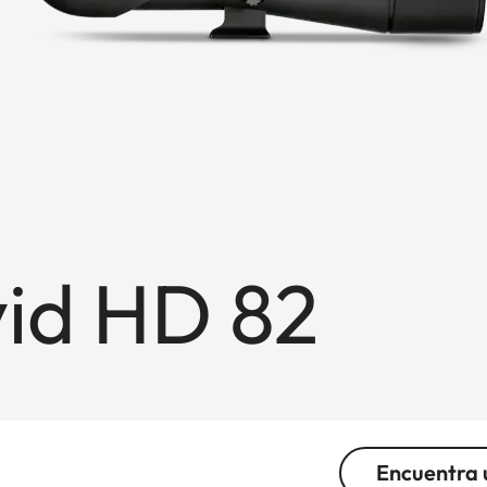
vid HD 82
Encuentra 