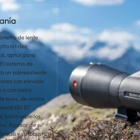
janía
ámetro de lente
lta nitidez,
ca, aptas para
El sistema de
ra un sobresaliente
iones con elevado
o o con cielos
de aves, de vastos
Televid HD 82
a todos aquellos
os. A pesar de su
brada y su robusto