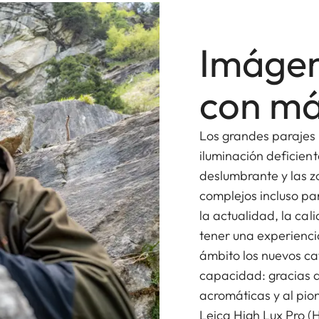
Imágen
con má
Los grandes parajes 
iluminación deficiente
deslumbrante y las 
complejos incluso p
la actualidad, la ca
tener una experienci
ámbito los nuevos ca
capacidad: gracias al
acromáticas y al pio
Leica High Lux Pro (