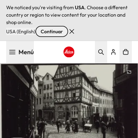
We noticed you're visiting from
USA
. Choose a different
country or region to view content for your location and
shop online.
USA (English)
Continuar
Pasar
Menú
al
contenido
Leica logo - Home
principal