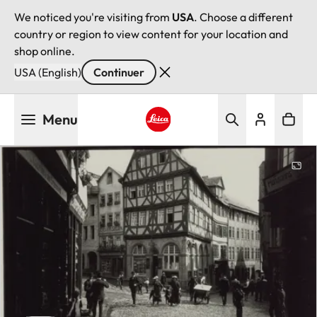
We noticed you're visiting from
USA
. Choose a different
country or region to view content for your location and
shop online.
USA (English)
Continuer
Aller
Menu
au
contenu
Leica logo - Home
principal