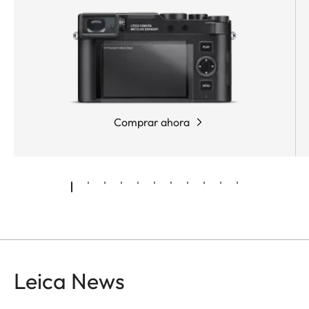
preparado donde sea que tu viaje fotográfico te
lleve. Gracias a la
gran apertura del objetivo
(2.8
en el gran angular y 4.0 en el rango de
teleobjetivo), las tomas con luz ambiente salen
fantásticas incluso en condiciones de iluminación
desfavorable. El estabilizador de imagen
incorporado de V-Lux 5 garantiza excelentes
Comprar ahora
imágenes en condiciones de poca luz, incluso sin
trípode.
Ver prueba de rendimiento
Ver prueba de rendimiento
Gran sensor de 1" de 20 millones de píxeles
V-Lux siempre está preparada ofreciendo
Leica News
imágenes detalladas y de gran calidad incluso en
condiciones de iluminación desfavorables: Leica