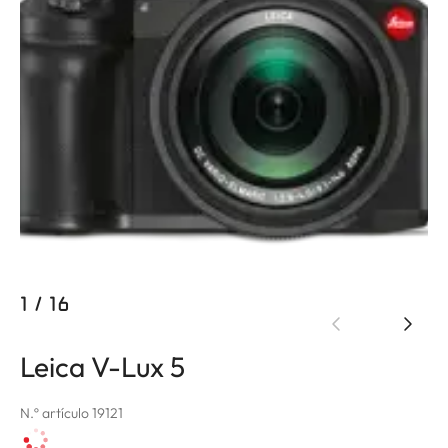
1
/
16
Leica V-Lux 5
N.º artículo 19121