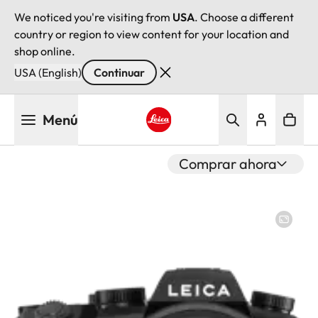
We noticed you're visiting from
USA
. Choose a different
country or region to view content for your location and
shop online.
USA (English)
Continuar
Pasar
Menú
al
contenido
Leica logo - Home
principal
Comprar ahora