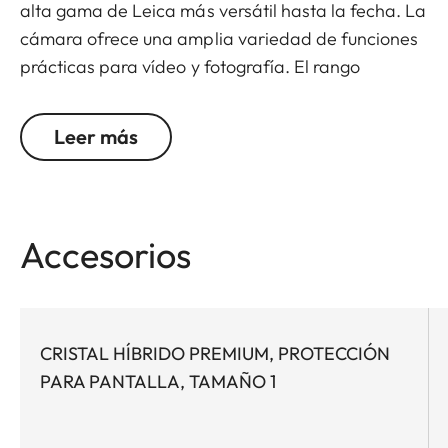
alta gama de Leica más versátil hasta la fecha. La
cámara ofrece una amplia variedad de funciones
prácticas para vídeo y fotografía. El rango
extensivo de su objetivo zoom cubre casi todas las
distancias y sujetos, lo que simplifica tus viajes
Leer más
evitándote tener que cambiar el objetivo y llevar
equipo adicional. La visión a través del nuevo visor
OLED da vida a la escena con un increíble brillo,
mientras que el amplio sensor garantiza imágenes
Accesorios
muy claras y con una alta resolución. Resulta ser la
solución perfecta todo en uno, con funciones
intuitivas y fáciles de utilizar.
CRISTAL HÍBRIDO PREMIUM, PROTECCIÓN
Siempre con la distancia focal correcta contigo
PARA PANTALLA, TAMAÑO 1
El objetivo Leica DC Vario-Elmarit 1:2.8–4/9.1–146
ASPH. te permitirá estar siempre