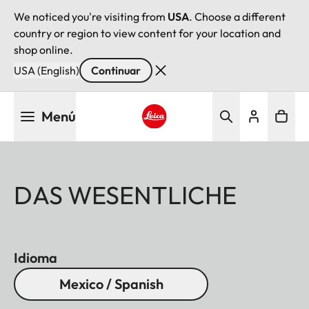
We noticed you're visiting from
USA
. Choose a different
country or region to view content for your location and
shop online.
USA (English)
Continuar
Pasar
Menú
al
contenido
Leica logo - Home
principal
DAS WESENTLICHE
Idioma
Mexico / Spanish