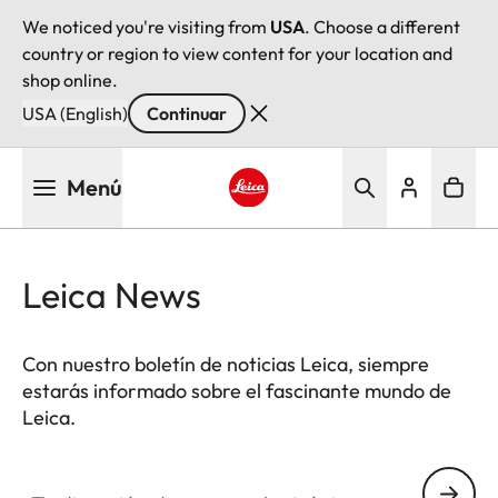
We noticed you're visiting from
USA
. Choose a different
country or region to view content for your location and
shop online.
USA (English)
Continuar
Pasar
Menú
al
contenido
Leica logo - Home
principal
Leica News
Con nuestro boletín de noticias Leica, siempre
estarás informado sobre el fascinante mundo de
Leica.
Tu dirección de correo electrónico